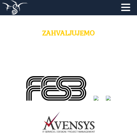
NATRAG
ZAHVALJUJEMO
NASLOVNA
NOVOSTI
Donatori
PROGRAM
ZA POSJETITELJE
SUPER H.I.K.
UDRUGA F&ST
PODRŠKA