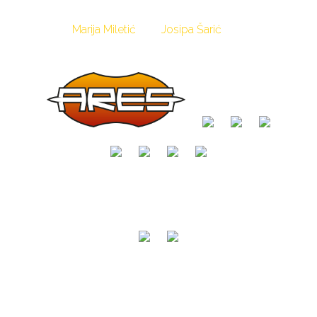
Marija Miletić
Josipa Šarić
Mate Ćubić
Medijski pokrovitelji
Pogledajte što su rekli o nama: